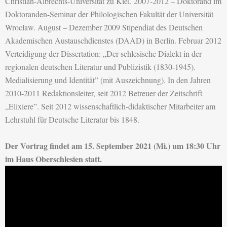
Christian-Albrechts-Universität zu Kiel. 2007-2012 – Doktorand im
Doktoranden-Seminar der Philologischen Fakultät der Universität
Wrocław. August – Dezember 2009 Stipendiat des Deutschen
Akademischen Austauschdienstes (DAAD) in Berlin. Februar 2012
Verteidigung der Dissertation: „Der schlesische Dialekt in der
regionalen deutschen Literatur und Publizistik (1830-1945).
Medialisierung und Identität” (mit Auszeichnung). In den Jahren
2010-2011 Redaktionsleiter, seit 2012 Betreuer der Zeitschrift
„Elixiere”. Seit 2012 wissenschaftlich-didaktischer Mitarbeiter am
Lehrstuhl für Deutsche Literatur bis 1848.
Der Vortrag findet am 15. September 2021 (Mi.) um 18:30 Uhr
im Haus Oberschlesien statt.