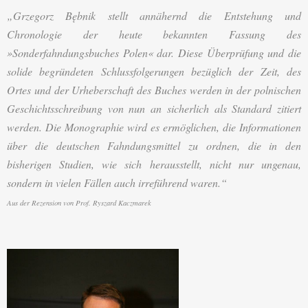
„Grzegorz Bębnik stellt annähernd die Entstehung und
Chronologie der heute bekannten Fassung des
»Sonderfahndungsbuches Polen« dar. Diese Überprüfung und die
solide begründeten Schlussfolgerungen bezüglich der Zeit, des
Ortes und der Urheberschaft des Buches werden in der polnischen
Geschichtsschreibung von nun an sicherlich als Standard zitiert
werden. Die Monographie wird es ermöglichen, die Informationen
über die deutschen Fahndungsmittel zu ordnen, die in den
bisherigen Studien, wie sich herausstellt, nicht nur ungenau,
sondern in vielen Fällen auch irreführend waren.“
Aus der Rezension von Prof. Ryszard Kaczmarek