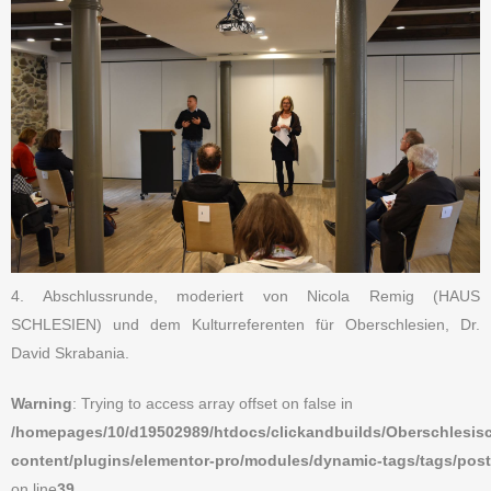
4. Abschlussrunde, moderiert von Nicola Remig (HAUS
SCHLESIEN) und dem Kulturreferenten für Oberschlesien, Dr.
David Skrabania.
Warning
: Trying to access array offset on false in
/homepages/10/d19502989/htdocs/clickandbuilds/Oberschles
content/plugins/elementor-pro/modules/dynamic-tags/tags/pos
on line
39