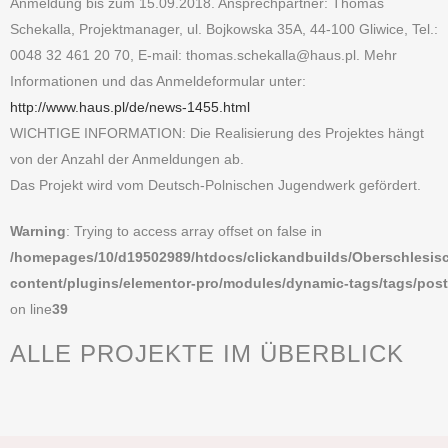
Anmeldung bis zum 15.09.2018. Ansprechpartner: Thomas
Schekalla, Projektmanager, ul. Bojkowska 35A, 44-100 Gliwice, Tel.:
0048 32 461 20 70, E-mail: thomas.schekalla@haus.pl. Mehr
Informationen und das Anmeldeformular unter:
http://www.haus.pl/de/news-1455.html
WICHTIGE INFORMATION: Die Realisierung des Projektes hängt
von der Anzahl der Anmeldungen ab.
Das Projekt wird vom Deutsch-Polnischen Jugendwerk gefördert.
Warning
: Trying to access array offset on false in
/homepages/10/d19502989/htdocs/clickandbuilds/Oberschles
content/plugins/elementor-pro/modules/dynamic-tags/tags/pos
on line
39
ALLE PROJEKTE IM ÜBERBLICK