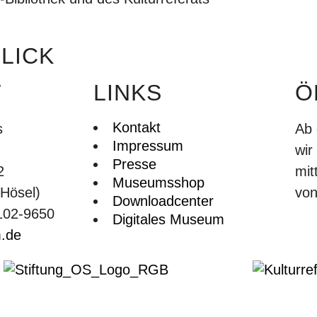
LICK
T
LINKS
Ö
Kontakt
s
Ab 
Impressum
wir
Presse
2
mit
Museumsshop
Hösel)
von
Downloadcenter
2102-9650
Digitales Museum
.de