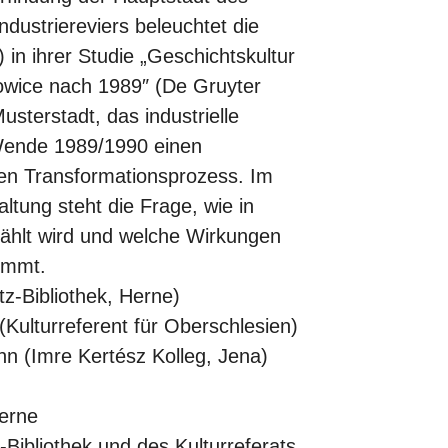
ndustriereviers beleuchtet die
 in ihrer Studie „Geschichtskultur
towice nach 1989″ (De Gruyter
sterstadt, das industrielle
n Wende 1989/1990 einen
hen Transformationsprozess. Im
ltung steht die Frage, wie in
ählt wird und welche Wirkungen
immt.
z-Bibliothek, Herne)
ulturreferent für Oberschlesien)
n (Imre Kertész Kolleg, Jena)
Herne
Bibliothek und des Kulturreferats