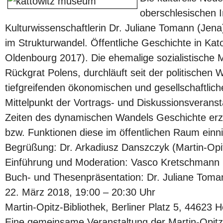
oberschlesischen I
Kulturwissenschaftlerin Dr. Juliane Tomann (Jena)
im Strukturwandel. Öffentliche Geschichte in Ka
Oldenbourg 2017). Die ehemalige sozialistische Mu
Rückgrat Polens, durchläuft seit der politische
tiefgreifenden ökonomischen und gesellschaftlic
Mittelpunkt der Vortrags- und Diskussionsveransta
Zeiten des dynamischen Wandels Geschichte erz
bzw. Funktionen diese im öffentlichen Raum einn
Begrüßung: Dr. Arkadiusz Danszczyk (Martin-Opit
Einführung und Moderation: Vasco Kretschmann (K
Buch- und Thesenpräsentation: Dr. Juliane Toman
22. März 2018, 19:00 – 20:30 Uhr
Martin-Opitz-Bibliothek, Berliner Platz 5, 44623 
Eine gemeinsame Veranstaltung der Martin-Opitz-